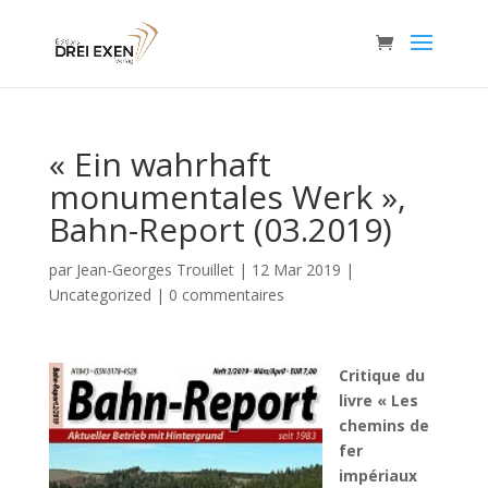
« Ein wahrhaft
monumentales Werk »,
Bahn-Report (03.2019)
par
Jean-Georges Trouillet
|
12 Mar 2019
|
Uncategorized
|
0 commentaires
Critique du
livre « Les
chemins de
fer
impériaux