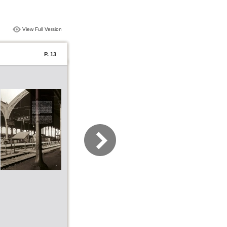
View Full Version
P. 13